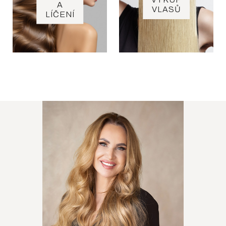
A
VLASŮ
LÍČENÍ