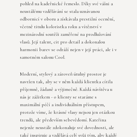
pohled na kadeřnické řemeslo. Díky své vášni a
neustálému vzdělávání se stala uznávanou
odbornicí v oboru a získávala prestižní ocenění,
včetně titulu koloristka roku a vítězství v
mezinárodní soutěži zaměřené na prodlužování
vlasů. Její talent, cit pro detail a dokonalou
harmonii barev se odráží nejen v její práci, ale i v
samotném salonu Cool.
Moderní, stylový a zároveň útulný prostor je
navržen tak, aby se v něm každá klientka cítila
příjemně, žádaně a výjimečně. Každá návštěva u
nás je zážitkem - o klienty se staráme s
maximální péčí a individuálním přístupem,
protože víme, že krásné vlasy nejsou jen otázkou
trendů, ale především sebevědomí. Kateřina
nejenže neustále zdokonaluje své dovednosti, ale
také inspiruje a vzdělává celý svůj tým, aby každý