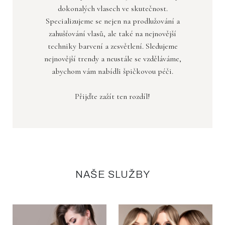
dokonalých vlasech ve skutečnost.
Specializujeme se nejen na prodlužování a
zahušťování vlasů, ale také na nejnovější
techniky barvení a zesvětlení. Sledujeme
nejnovější trendy a neustále se vzděláváme,
abychom vám nabídli špičkovou péči.
Přijďte zažít ten rozdíl!
NAŠE SLUŽBY