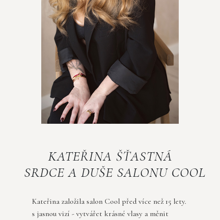
KATEŘINA ŠŤASTNÁ
SRDCE A DUŠE SALONU COOL
Kateřina založila salon Cool před více než 15 lety.
s jasnou vizí - vytvářet krásné vlasy a měnit